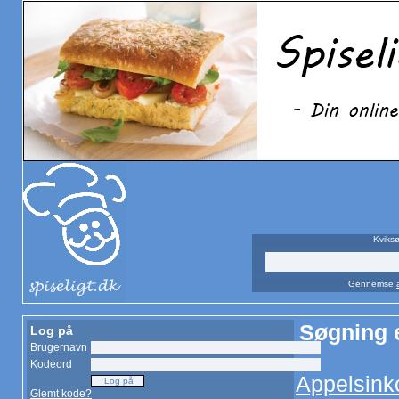
Kviksø
Gennemse
Søgning 
Log på
Brugernavn
Kodeord
Appelsink
Glemt kode?