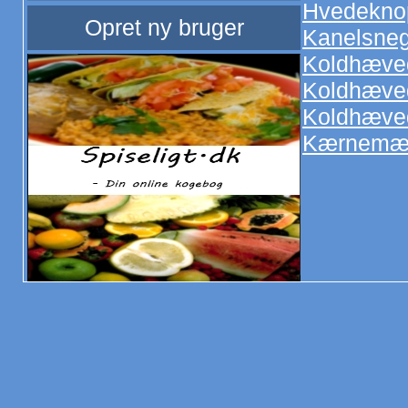
Hvedekno
Opret ny bruger
Kanelsneg
Koldhæved
Koldhæved
Koldhæved
Kærnemæl