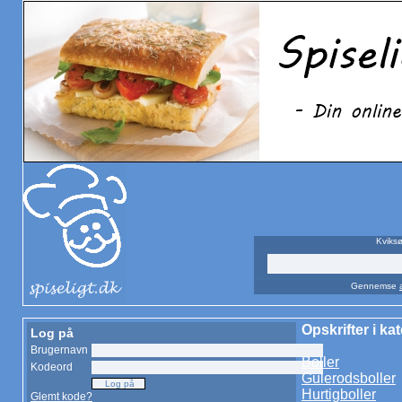
Kviksø
Gennemse
Opskrifter i k
Log på
Brugernavn
Boller
Kodeord
Gulerodsboller
Hurtigboller
Glemt kode?