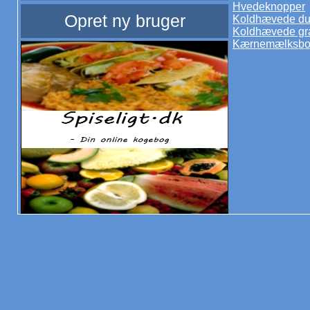
Hvedeknopper
Opret ny bruger
Koldhævede du
Koldhævede gr
Kærnemælksbol