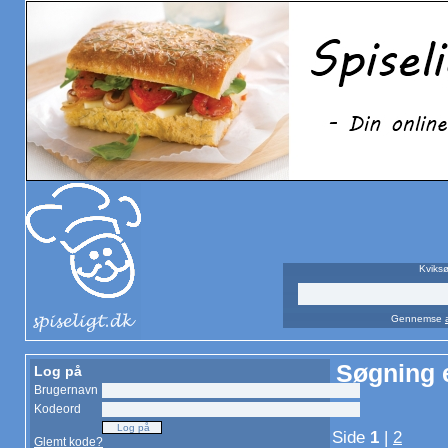
Kviksø
Gennemse
Søgning e
Log på
Brugernavn
Kodeord
Side
1
|
2
Glemt kode?