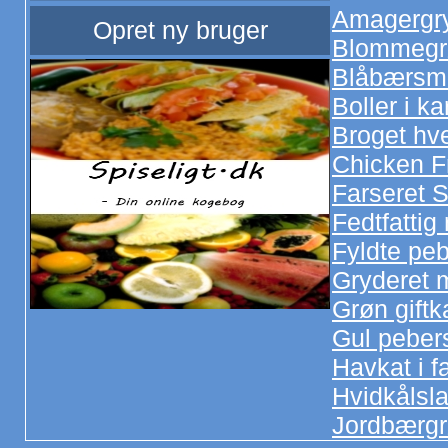
Amagergr
Opret ny bruger
Blommegr
Blåbærsm
Boller i ka
Broget hv
Chicken F
Farseret 
Fedtfattig
Fyldte peb
Gryderet 
Grøn gift
Gul peber
Havkat i f
Hvidkålsl
Jordbærg